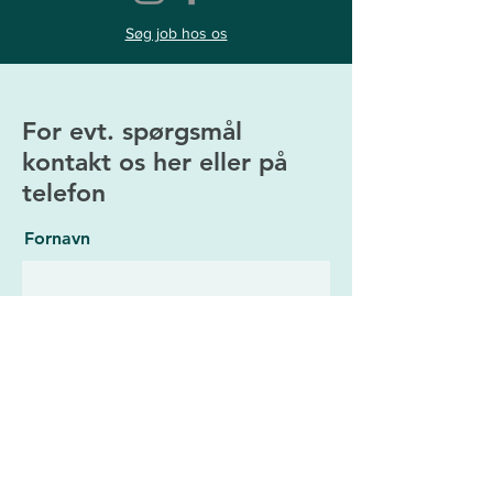
Søg job hos os
For evt. spørgsmål
kontakt os her eller på
telefon
Fornavn
Efternavn
E-mailadresse