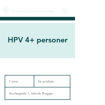
HPV 4+ personer
Se
prisliste
1 time
1
Se prisliste
t
i
Sturlasgade 1, Islands Brygge
m