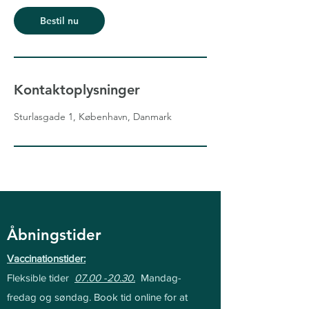
Bestil nu
Kontaktoplysninger
Sturlasgade 1, København, Danmark
Åbningstider
Vaccinationstider:
Fleksible tider
07.00 -20.30
.
Mandag-
fredag og søndag. Bo
ok tid online for at