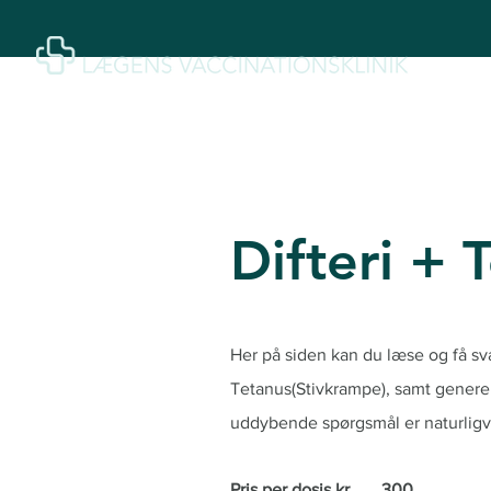
Difteri + 
Her på siden kan du læse og få 
Tetanus(Stivkrampe), samt genere
uddybende spørgsmål er naturligvi
Pris p
er dosis
kr.
300