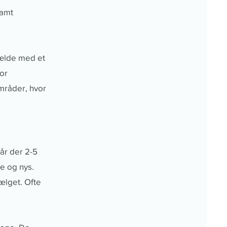
samt
fælde med et
or
mråder, hvor
går der 2-5
e og nys.
ælget. Ofte