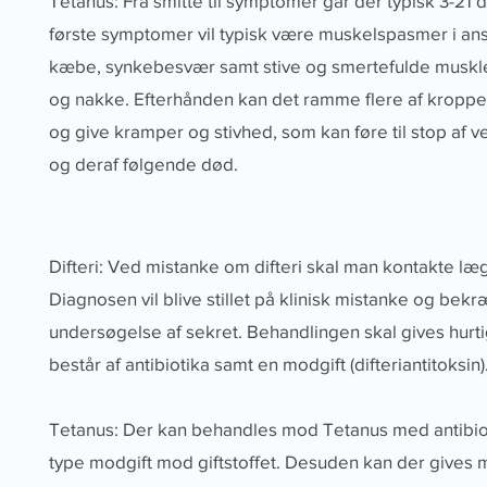
Tetanus: Fra smitte til symptomer går der typisk 3-21 
første symptomer vil typisk være muskelspasmer i ansi
kæbe, synkebesvær samt stive og smertefulde muskler
og nakke. Efterhånden kan det ramme flere af kropp
og give kramper og stivhed, som kan føre til stop af v
og deraf følgende død.
Difteri: Ved mistanke om difteri skal man kontakte læ
Diagnosen vil blive stillet på klinisk mistanke og bekr
undersøgelse af sekret. Behandlingen skal gives hurti
består af antibiotika samt en modgift (difteriantitoksin)
Tetanus: Der kan behandles mod Tetanus med antibio
type modgift mod giftstoffet. Desuden kan der gives me