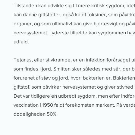
Tilstanden kan udvikle sig til mere kritisk sygdom, ide
kan danne giftstoffer, også kaldt toksiner, som påvirke
organer, og som ultimativt kan give hjertesvigt og påv
nervesystemet. I yderste tilfælde kan sygdommen hav
udfald.
Tetanus, eller stivkrampe, er en infektion forårsaget a
som findes i jord. Smitten sker således med sår, der b
forurenet af støv og jord, hvori bakterien er. Bakterie
giftstof, som påvirker nervesystemet og giver stivhed 
Det var tidligere en udbredt sygdom, men efter indfør
vaccination i 1950 faldt forekomsten markant. På verd
dødeligheden 50%.