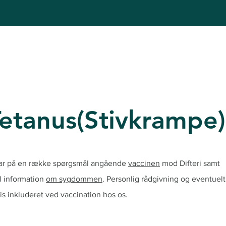
Vacciner
Pri
Tetanus(Stivkrampe)
svar på en række spørgsmål angående
vaccinen
mod Difteri samt
l information
om sygdommen
. Personlig rådgivning og eventuelt
s inkluderet ved vaccination hos os.