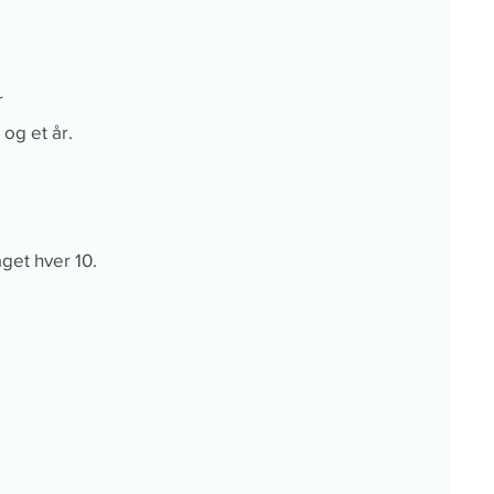
r
og et år.
get hver 10.