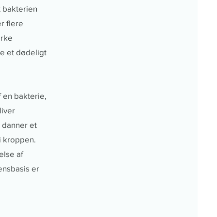
t bakterien
r flere
irke
e et dødeligt
f en bakterie,
liver
n danner et
i kroppen.
else af
ensbasis er