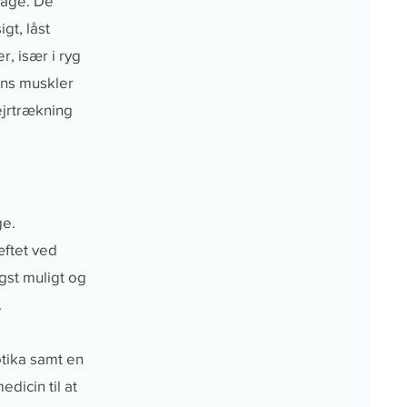
dage. De
gt, låst
, især i ryg
ens muskler
ejrtrækning
ge.
æftet ved
gst muligt og
.
tika samt en
dicin til at