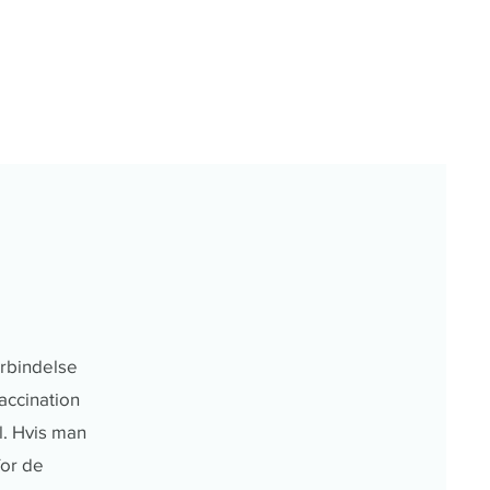
orbindelse
accination
ål. Hvis man
for de