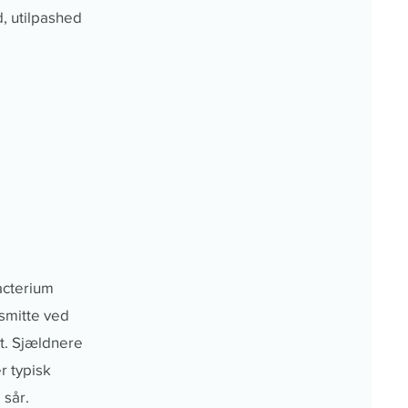
, utilpashed
acterium
smitte ved
yt. Sjældnere
r typisk
 sår.