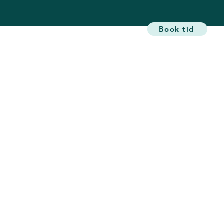
ser
Find Destination
Om
Book tid