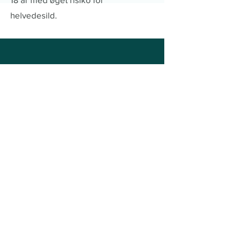
helvedesild.
Åbningstider
Vaccinationstider:
Fleksible tider
07.00 -20.30
.
Mandag-
fredag og søndag. Bo
ok tid online for at
finde den tid der passer dig bedst.
Telefontid:
Mandag, tirsdag og torsdag:
13.
00 - 14.00
Eksisterende kunder kan ved behov
kontakte klinikken ved at sende en SMS
på nedenstående telefonnummer.