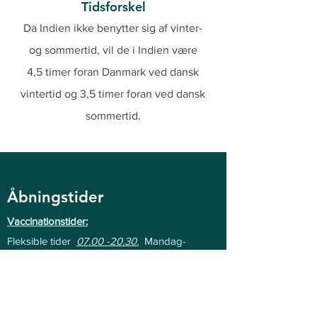
Tidsforskel
Da Indien ikke benytter sig af vinter-
og sommertid, vil de i Indien være
4,5 timer foran Danmark ved dansk
vintertid og 3,5 timer foran ved dansk
sommertid.
Åbningstider
Vaccinationstider:
Fleksible tider
07.00 -20.30
.
Mandag-
fredag og søndag. Bo
ok tid online for at
finde den tid der passer dig bedst.