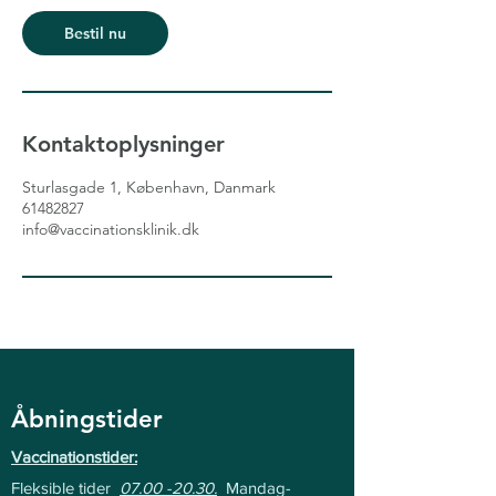
Bestil nu
Kontaktoplysninger
Sturlasgade 1, København, Danmark
61482827
info@vaccinationsklinik.dk
Åbningstider
Vaccinationstider:
Fleksible tider
07.00 -20.30
.
Mandag-