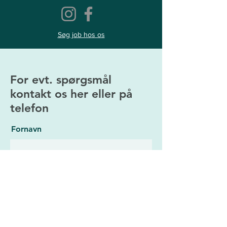
Søg job hos os
For evt. spørgsmål
kontakt os her eller på
telefon
Fornavn
Efternavn
E-mailadresse